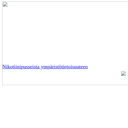
Nikotiinipusseista ympäristötietoisuuteen