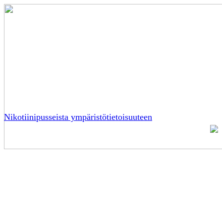
Nikotiinipusseista ympäristötietoisuuteen