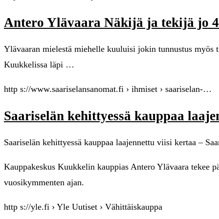
Antero Ylävaara Näkijä ja tekijä jo 4
Ylävaaran mielestä miehelle kuuluisi jokin tunnustus myös t
Kuukkelissa läpi …
http s://www.saariselansanomat.fi › ihmiset › saariselan-…
Saariselän kehittyessä kauppaa laajen
Saariselän kehittyessä kauppaa laajennettu viisi kertaa – Sa
Kauppakeskus Kuukkelin kauppias Antero Ylävaara tekee päiv
vuosikymmenten ajan.
http s://yle.fi › Yle Uutiset › Vähittäiskauppa