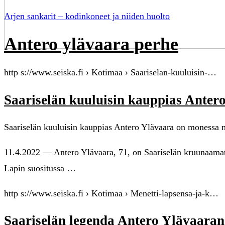
Arjen sankarit – kodinkoneet ja niiden huolto
Antero ylävaara perhe
http s://www.seiska.fi › Kotimaa › Saariselan-kuuluisin-…
Saariselän kuuluisin kauppias Ante
Saariselän kuuluisin kauppias Antero Ylävaara on monessa m
11.4.2022 — Antero Ylävaara, 71, on Saariselän kruunaamat
Lapin suositussa …
http s://www.seiska.fi › Kotimaa › Menetti-lapsensa-ja-k…
Saariselän legenda Antero Ylävaaran 