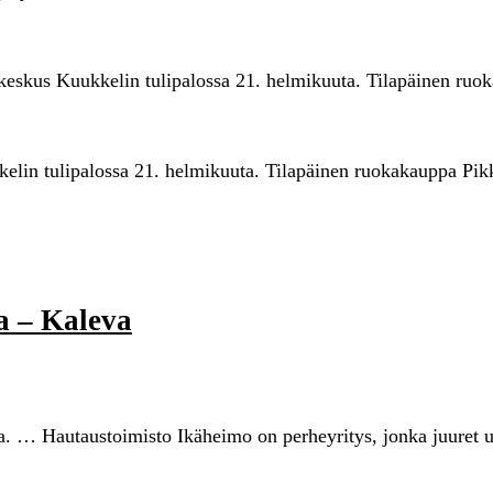
keskus Kuukkelin tulipalossa 21. helmikuuta. Tilapäinen ruo
elin tulipalossa 21. helmikuuta. Tilapäinen ruokakauppa Pik
ta – Kaleva
a. … Hautaustoimisto Ikäheimo on perheyritys, jonka juuret u