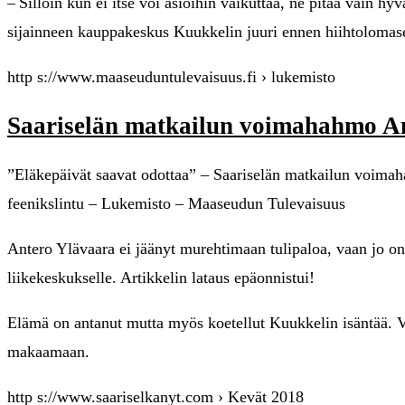
– Silloin kun ei itse voi asioihin vaikuttaa, ne pitää vain h
sijainneen kauppakeskus Kuukkelin juuri ennen hiihtolomas
http s://www.maaseuduntulevaisuus.fi › lukemisto
Saariselän matkailun voimahahmo A
”Eläkepäivät saavat odottaa” – Saariselän matkailun voima
feenikslintu – Lukemisto – Maaseudun Tulevaisuus
Antero Ylävaara ei jäänyt murehtimaan tulipaloa, vaan jo 
liikekeskukselle. Artikkelin lataus epäonnistui!
Elämä on antanut mutta myös koetellut Kuukkelin isäntää. Va
makaamaan.
http s://www.saariselkanyt.com › Kevät 2018