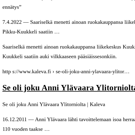
ennätys”
7.4.2022 — Saariselkä menetti ainoan ruokakauppansa liike
Pikku-Kuukkeli saatiin …
Saariselkä menetti ainoan ruokakauppansa liikekeskus Kuukk
Kuukkeli saatiin auki vilkkaaseen pääsiäissesonkiin.
http s://www.kaleva.fi › se-oli-joku-anni-ylavaara-ylitor…
Se oli joku Anni Ylävaara Ylitorniol
Se oli joku Anni Ylävaara Ylitorniolta | Kaleva
16.12.2011 — Anni Ylävaara lähti tavoittelemaan isoa herra
110 vuoden taakse …