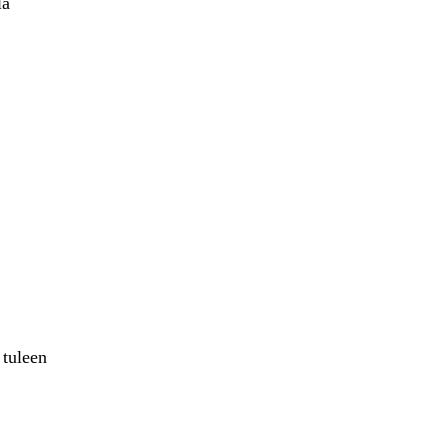
lä
 tuleen