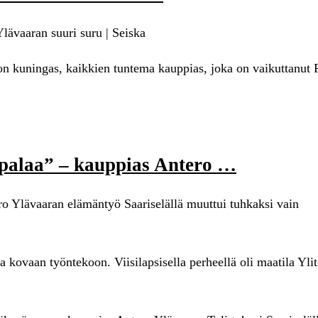
lävaaran suuri suru | Seiska
n kuningas, kaikkien tuntema kauppias, joka on vaikuttanut 
i palaa” – kauppias Antero …
ro Ylävaaran elämäntyö Saariselällä muuttui tuhkaksi vain
 kovaan työntekoon. Viisilapsisella perheellä oli maatila Yli