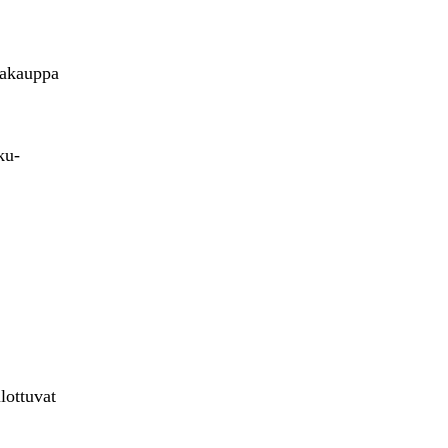
kakauppa
ku-
lottuvat