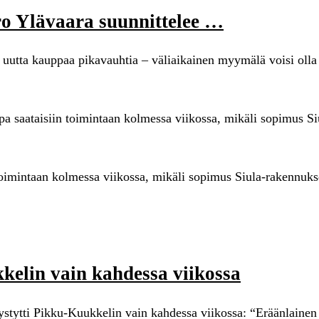
o Ylävaara suunnittelee …
 uutta kauppaa pikavauhtia – väliaikainen myymälä voisi olla
saataisiin toimintaan kolmessa viikossa, mikäli sopimus Si
oimintaan kolmessa viikossa, mikäli sopimus Siula-rakennuk
kelin vain kahdessa viikossa
pystytti Pikku-Kuukkelin vain kahdessa viikossa: “Eräänlain