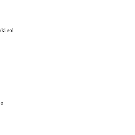
kki soi
jo