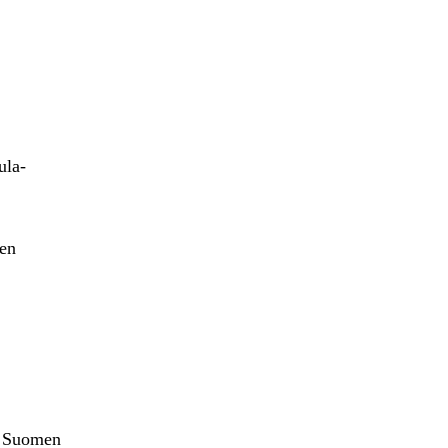
ula-
sen
en Suomen