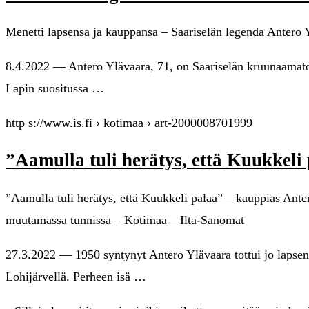
Menetti lapsensa ja kauppansa – Saariselän legenda Antero Y
8.4.2022 — Antero Ylävaara, 71, on Saariselän kruunaamato
Lapin suositussa …
http s://www.is.fi › kotimaa › art-2000008701999
”Aamulla tuli herätys, että Kuukkel
”Aamulla tuli herätys, että Kuukkeli palaa” – kauppias Ante
muutamassa tunnissa – Kotimaa – Ilta-Sanomat
27.3.2022 — 1950 syntynyt Antero Ylävaara tottui jo lapsena
Lohijärvellä. Perheen isä …