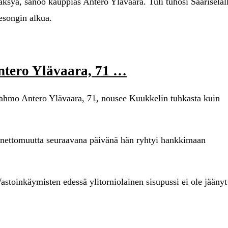
yväksyä, sanoo kauppias Antero Ylävaara. Tuli tuhosi Saariseläl
esongin alkua.
ntero Ylävaara, 71 …
hahmo Antero Ylävaara, 71, nousee Kuukkelin tuhkasta kuin
onnettomuutta seuraavana päivänä hän ryhtyi hankkimaan
stoinkäymisten edessä ylitorniolainen sisupussi ei ole jäänyt