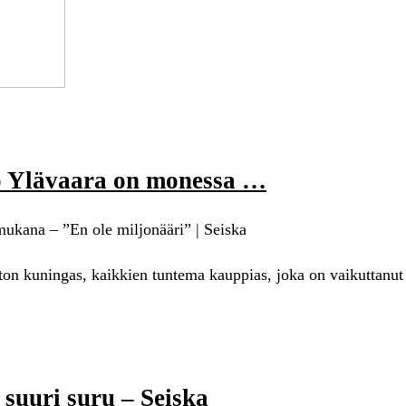
ro Ylävaara on monessa …
ukana – ”En ole miljonääri” | Seiska
on kuningas, kaikkien tuntema kauppias, joka on vaikuttanut
suuri suru – Seiska