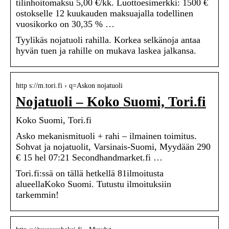
tilinhoitomaksu 5,00 €/kk. Luottoesimerkki: 1500 €
ostokselle 12 kuukauden maksuajalla todellinen
vuosikorko on 30,35 % …
Tyylikäs nojatuoli rahilla. Korkea selkänoja antaa
hyvän tuen ja rahille on mukava laskea jalkansa.
http s://m.tori.fi › q=Askon nojatuoli
Nojatuoli – Koko Suomi, Tori.fi
Koko Suomi, Tori.fi
Asko mekanismituoli + rahi – ilmainen toimitus.
Sohvat ja nojatuolit, Varsinais-Suomi, Myydään 290
€ 15 hel 07:21 Secondhandmarket.fi …
Tori.fi:ssä on tällä hetkellä 81ilmoitusta
alueellaKoko Suomi. Tutustu ilmoituksiin
tarkemmin!