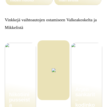
niiden huolto
män avulla
Vinkkejä vaihtoautojen ostamiseen Valkeakoskelta ja
Mikkelistä
Arjen
Nikotiini
sankarit
pusseist
–
a
kodinko