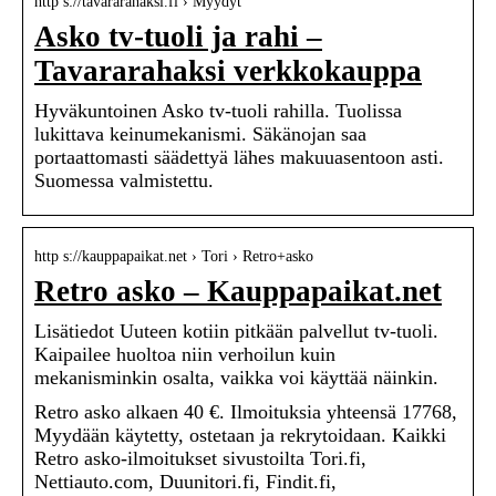
http s://tavararahaksi.fi › Myydyt
Asko tv-tuoli ja rahi –
Tavararahaksi verkkokauppa
Hyväkuntoinen Asko tv-tuoli rahilla. Tuolissa
lukittava keinumekanismi. Säkänojan saa
portaattomasti säädettyä lähes makuuasentoon asti.
Suomessa valmistettu.
http s://kauppapaikat.net › Tori › Retro+asko
Retro asko – Kauppapaikat.net
Lisätiedot Uuteen kotiin pitkään palvellut tv-tuoli.
Kaipailee huoltoa niin verhoilun kuin
mekanisminkin osalta, vaikka voi käyttää näinkin.
Retro asko alkaen 40 €. Ilmoituksia yhteensä 17768,
Myydään käytetty, ostetaan ja rekrytoidaan. Kaikki
Retro asko-ilmoitukset sivustoilta Tori.fi,
Nettiauto.com, Duunitori.fi, Findit.fi,