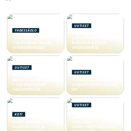
UUTISET
YHDESSÄOLO
6 vinkkiä viemärin
Thaimaa matkat:
puhdistushuoltoon
Täydellinen opas
kalliiden tulvien
unelmalomaan
estämiseksi
UUTISET
UUTISET
4000 euron laina
lapsen harrastuksiin
Nikotiinipusseista
– rahoitusopas
ympäristötietoisuute
vanhemmille
en
UUTISET
Yritystoiminnan
KOTI
parantaminen
Arjen sankarit –
älykkään
kodinkoneet ja
asianhallintajärjestel