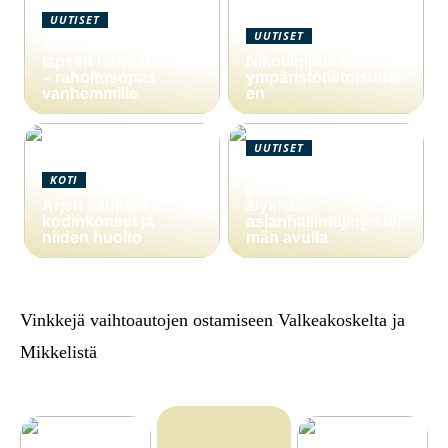
UUTISET
UUTISET
4000 euron laina
lapsen harrastuksiin
Nikotiinipusseista
– rahoitusopas
ympäristötietoisuute
vanhemmille
en
UUTISET
Yritystoiminnan
KOTI
parantaminen
Arjen sankarit –
älykkään
kodinkoneet ja
asianhallintajärjestel
niiden huolto
män avulla
Vinkkejä vaihtoautojen ostamiseen Valkeakoskelta ja
Mikkelistä