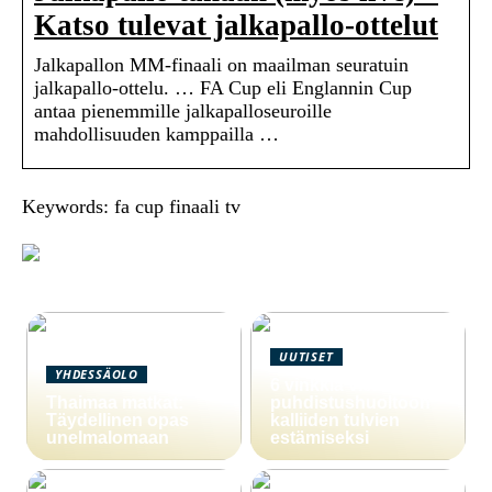
Katso tulevat jalkapallo-ottelut
Jalkapallon MM-finaali on maailman seuratuin
jalkapallo-ottelu. … FA Cup eli Englannin Cup
antaa pienemmille jalkapalloseuroille
mahdollisuuden kamppailla …
Keywords: fa cup finaali tv
UUTISET
YHDESSÄOLO
6 vinkkiä viemärin
Thaimaa matkat:
puhdistushuoltoon
Täydellinen opas
kalliiden tulvien
unelmalomaan
estämiseksi