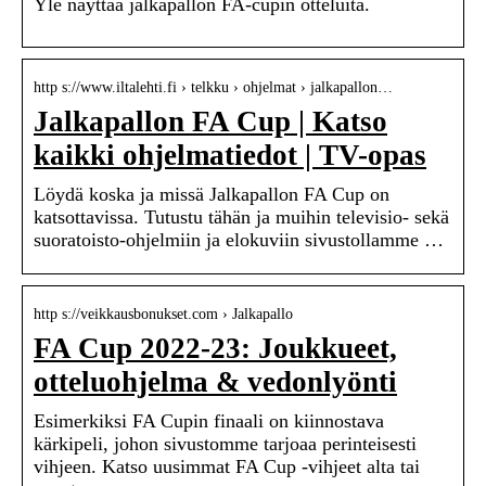
Yle näyttää jalkapallon FA-cupin otteluita.
http s://www.iltalehti.fi › telkku › ohjelmat › jalkapallon…
Jalkapallon FA Cup | Katso
kaikki ohjelmatiedot | TV-opas
Löydä koska ja missä Jalkapallon FA Cup on
katsottavissa. Tutustu tähän ja muihin televisio- sekä
suoratoisto-ohjelmiin ja elokuviin sivustollamme …
http s://veikkausbonukset.com › Jalkapallo
FA Cup 2022-23: Joukkueet,
otteluohjelma & vedonlyönti
Esimerkiksi FA Cupin finaali on kiinnostava
kärkipeli, johon sivustomme tarjoaa perinteisesti
vihjeen. Katso uusimmat FA Cup -vihjeet alta tai