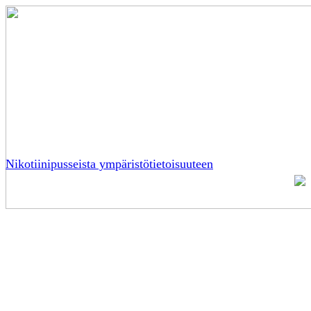
Nikotiinipusseista ympäristötietoisuuteen