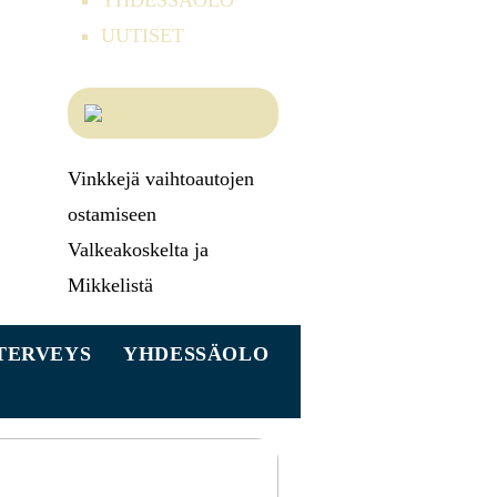
YHDESSÄOLO
UUTISET
Vinkkejä vaihtoautojen
ostamiseen
Valkeakoskelta ja
Mikkelistä
TERVEYS
YHDESSÄOLO