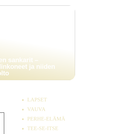
en sankarit –
inkoneet ja niiden
lto
LAPSET
VAUVA
PERHE-ELÄMÄ
TEE-SE-ITSE