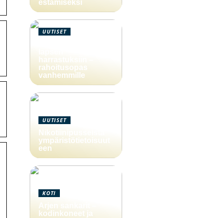
estämiseksi
UUTISET
4000 euron laina
lapsen
harrastuksiin –
rahoitusopas
vanhemmille
UUTISET
Nikotiinipusseista
ympäristötietoisuut
een
KOTI
Arjen sankarit –
kodinkoneet ja