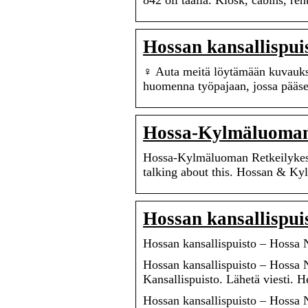
842 oli täällä. Kiosk, cabins, r
Hossan kansallispui
‍♀️ Auta meitä löytämään kuvauk
huomenna työpajaan, jossa pää
Hossa-Kylmäluoman 
Hossa-Kylmäluoman Retkeilykesku
talking about this. Hossan & K
Hossan kansallispui
Hossan kansallispuisto – Hossa 
Hossan kansallispuisto – Hossa N
Kansallispuisto. Lähetä viesti. 
Hossan kansallispuisto – Hossa 