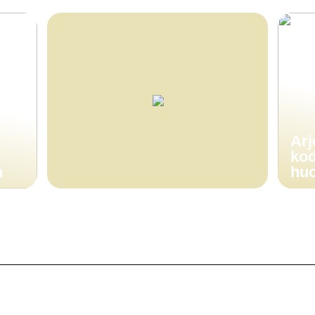
Arj
kod
n
huo