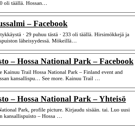
40 oli täällä. Hossan…
ssalmi – Facebook
kkäystä · 29 puhuu tästä · 233 oli täällä. Hirsimökkejä ja
spuiston läheisyydessä. Mökeillä…
sto – Hossa National Park – Facebook
he Kainuu Trail Hossa National Park – Finland event and
ossan kansallispu… See more. Kainuu Trail …
sto – Hossa National Park – Yhteisö
tional Park, profile picture. Kirjaudu sisään. tai. Luo uusi
an kansallispuisto – Hossa …