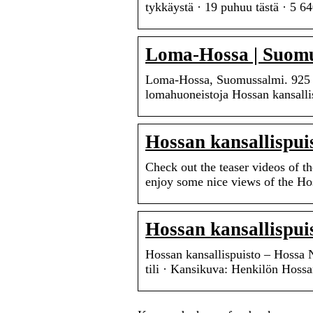
tykkäystä · 19 puhuu tästä · 5 6
Loma-Hossa | Suomu
Loma-Hossa, Suomussalmi. 925 ty
lomahuoneistoja Hossan kansalli
Hossan kansallispui
Check out the teaser videos of t
enjoy some nice views of the H
Hossan kansallispui
Hossan kansallispuisto – Hossa Na
tili · Kansikuva: Henkilön Hoss