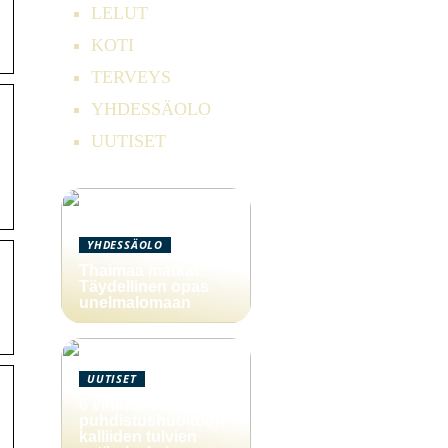
LELUT
KOTI
TERVEYS
YHDESSÄOLO
UUTISET
YHDESSÄOLO
Thaimaa matkat:
Täydellinen opas
unelmalomaan
UUTISET
6 vinkkiä viemärin
puhdistushuoltoon
kalliiden tulvien