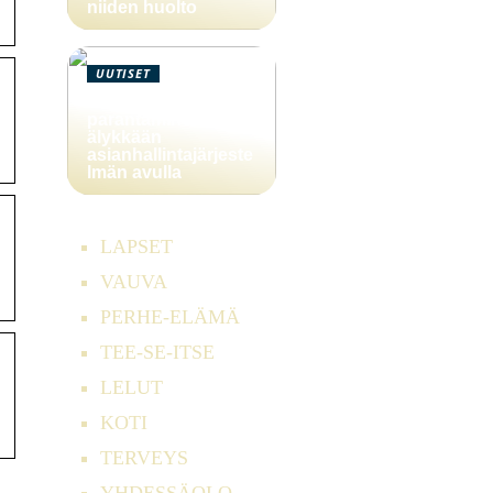
niiden huolto
UUTISET
Yritystoiminnan
parantaminen
älykkään
asianhallintajärjeste
lmän avulla
LAPSET
VAUVA
PERHE-ELÄMÄ
TEE-SE-ITSE
LELUT
KOTI
TERVEYS