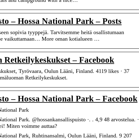
entals and campground with a nice…
sto – Hossa National Park – Posts
seen sopivia tyyppejä. Tarvitsemme heitä osallistumaan
see vaikuttamaan… More oman kotialueen …
Retkeilykeskukset – Facebook
kset, Tyrövaara, Oulun Lääni, Finland. 4119 likes · 37
ylmäluoman Retkeilykeskukset.
sto – Hossa National Park – Facebook
National Park
ational Park. @hossankansallispuisto ·. . 4,9 48 arvostelua. ·
Hei! Miten voimme auttaa?
National Park, Ruhtinansalmi, Oulun Lääni, Finland. 9 207