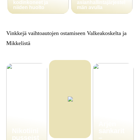
kodinkoneet ja
asianhallintajärjestel
niiden huolto
män avulla
Vinkkejä vaihtoautojen ostamiseen Valkeakoskelta ja
Mikkelistä
Arjen
Nikotiini
sankarit
pusseist
–