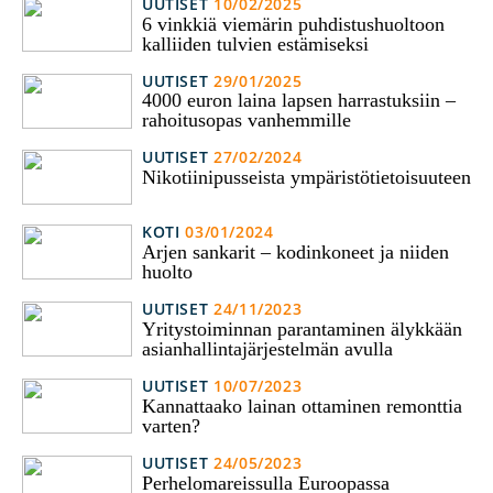
UUTISET
10/02/2025
6 vinkkiä viemärin puhdistushuoltoon
kalliiden tulvien estämiseksi
UUTISET
29/01/2025
4000 euron laina lapsen harrastuksiin –
rahoitusopas vanhemmille
UUTISET
27/02/2024
Nikotiinipusseista ympäristötietoisuuteen
KOTI
03/01/2024
Arjen sankarit – kodinkoneet ja niiden
huolto
UUTISET
24/11/2023
Yritystoiminnan parantaminen älykkään
asianhallintajärjestelmän avulla
UUTISET
10/07/2023
Kannattaako lainan ottaminen remonttia
varten?
UUTISET
24/05/2023
Perhelomareissulla Euroopassa