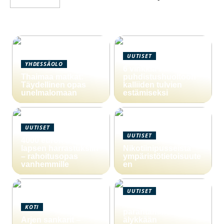
UUTISET
YHDESSÄOLO
6 vinkkiä viemärin
Thaimaa matkat:
puhdistushuoltoon
Täydellinen opas
kalliiden tulvien
unelmalomaan
estämiseksi
UUTISET
UUTISET
4000 euron laina
lapsen harrastuksiin
Nikotiinipusseista
– rahoitusopas
ympäristötietoisuute
vanhemmille
en
UUTISET
Yritystoiminnan
KOTI
parantaminen
Arjen sankarit –
älykkään