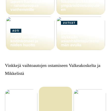
lapsen harrastuksiin
Nikotiinipusseista
– rahoitusopas
ympäristötietoisuute
vanhemmille
en
UUTISET
Yritystoiminnan
KOTI
parantaminen
Arjen sankarit –
älykkään
kodinkoneet ja
asianhallintajärjestel
niiden huolto
män avulla
Vinkkejä vaihtoautojen ostamiseen Valkeakoskelta ja
Mikkelistä