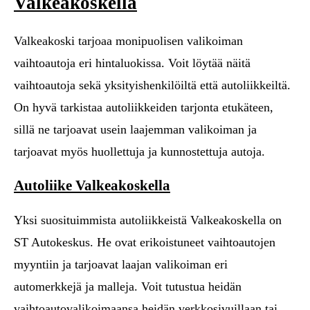
Valkeakoskella
Valkeakoski tarjoaa monipuolisen valikoiman
vaihtoautoja eri hintaluokissa. Voit löytää näitä
vaihtoautoja sekä yksityishenkilöiltä että autoliikkeiltä.
On hyvä tarkistaa autoliikkeiden tarjonta etukäteen,
sillä ne tarjoavat usein laajemman valikoiman ja
tarjoavat myös huollettuja ja kunnostettuja autoja.
Autoliike Valkeakoskella
Yksi suosituimmista autoliikkeistä Valkeakoskella on
ST Autokeskus. He ovat erikoistuneet vaihtoautojen
myyntiin ja tarjoavat laajan valikoiman eri
automerkkejä ja malleja. Voit tutustua heidän
vaihtoautovalikoimaansa heidän verkkosivuillaan tai