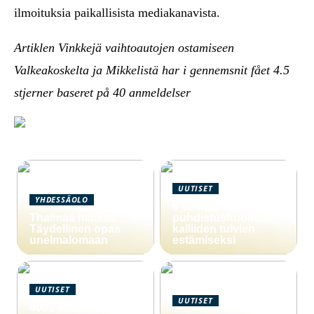
ilmoituksia paikallisista mediakanavista.
Artiklen Vinkkejä vaihtoautojen ostamiseen
Valkeakoskelta ja Mikkelistä har i gennemsnit fået
4.5
stjerner baseret på
40
anmeldelser
UUTISET
YHDESSÄOLO
6 vinkkiä viemärin
Thaimaa matkat:
puhdistushuoltoon
Täydellinen opas
kalliiden tulvien
unelmalomaan
estämiseksi
UUTISET
UUTISET
4000 euron laina