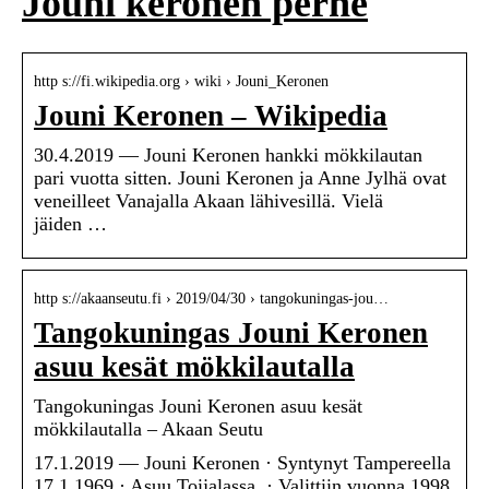
Jouni keronen perhe
http s://fi.wikipedia.org › wiki › Jouni_Keronen
Jouni Keronen – Wikipedia
30.4.2019 — Jouni Keronen hankki mökkilautan
pari vuotta sitten. Jouni Keronen ja Anne Jylhä ovat
veneilleet Vanajalla Akaan lähivesillä. Vielä
jäiden …
http s://akaanseutu.fi › 2019/04/30 › tangokuningas-jou…
Tangokuningas Jouni Keronen
asuu kesät mökkilautalla
Tangokuningas Jouni Keronen asuu kesät
mökkilautalla – Akaan Seutu
17.1.2019 — Jouni Keronen · Syntynyt Tampereella
17.1.1969 · Asuu Toijalassa. · Valittiin vuonna 1998