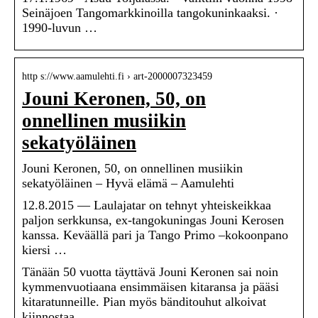
Seinäjoen Tangomarkkinoilla tangokuninkaaksi. ·
1990-luvun …
http s://www.aamulehti.fi › art-2000007323459
Jouni Keronen, 50, on
onnellinen musiikin
sekatyöläinen
Jouni Keronen, 50, on onnellinen musiikin
sekatyöläinen – Hyvä elämä – Aamulehti
12.8.2015 — Laulajatar on tehnyt yhteiskeikkaa
paljon serkkunsa, ex-tangokuningas Jouni Kerosen
kanssa. Keväällä pari ja Tango Primo –kokoonpano
kiersi …
Tänään 50 vuotta täyttävä Jouni Keronen sai noin
kymmenvuotiaana ensimmäisen kitaransa ja pääsi
kitaratunneille. Pian myös bänditouhut alkoivat
kiinnostaa.