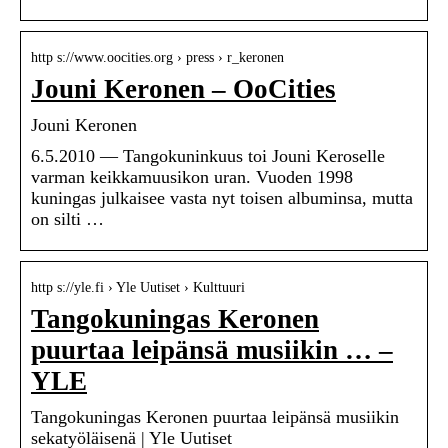
http s://www.oocities.org › press › r_keronen
Jouni Keronen – OoCities
Jouni Keronen
6.5.2010 — Tangokuninkuus toi Jouni Keroselle
varman keikkamuusikon uran. Vuoden 1998
kuningas julkaisee vasta nyt toisen albuminsa, mutta
on silti …
http s://yle.fi › Yle Uutiset › Kulttuuri
Tangokuningas Keronen
puurtaa leipänsä musiikin … –
YLE
Tangokuningas Keronen puurtaa leipänsä musiikin
sekatyöläisenä | Yle Uutiset