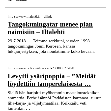
http s://www.iltalehti.fi › viihde
Tangokuningatar menee pian
naimisiin – Iltalehti
29.7.2018 — Teimme serkkuni, vuoden 1998
tangokuningas Jouni Kerosen, kanssa
lukujärjestyksen, jota noudatimme koko kevään.
http s://www.is.fi › viihde › art-2000005772041
Levytti ysäripoppia – ”Meidät
löydettiin tamperelaisesta …
Siellä hän harjoitti myöhemmin maatalousteknikon
ammattia. Perhe isännöi Paddaisten kartanoa, suurta
liha-karja- ja viljelymaatilaa. Keikkailu veti
kuitenkin …