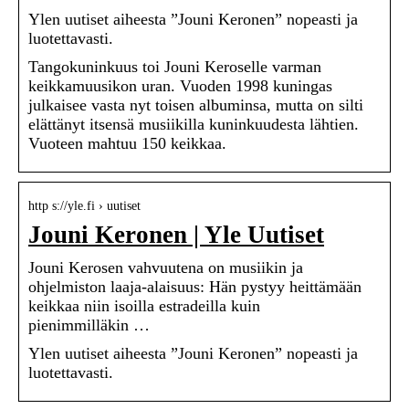
Ylen uutiset aiheesta ”Jouni Keronen” nopeasti ja
luotettavasti.
Tangokuninkuus toi Jouni Keroselle varman
keikkamuusikon uran. Vuoden 1998 kuningas
julkaisee vasta nyt toisen albuminsa, mutta on silti
elättänyt itsensä musiikilla kuninkuudesta lähtien.
Vuoteen mahtuu 150 keikkaa.
http s://yle.fi › uutiset
Jouni Keronen | Yle Uutiset
Jouni Kerosen vahvuutena on musiikin ja
ohjelmiston laaja-alaisuus: Hän pystyy heittämään
keikkaa niin isoilla estradeilla kuin
pienimmilläkin …
Ylen uutiset aiheesta ”Jouni Keronen” nopeasti ja
luotettavasti.