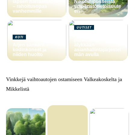
lapsen harrastuksiin
Nikotiinipusseista
– rahoitusopas
ympäristötietoisuute
vanhemmille
en
UUTISET
Yritystoiminnan
KOTI
parantaminen
Arjen sankarit –
älykkään
kodinkoneet ja
asianhallintajärjestel
niiden huolto
män avulla
Vinkkejä vaihtoautojen ostamiseen Valkeakoskelta ja
Mikkelistä