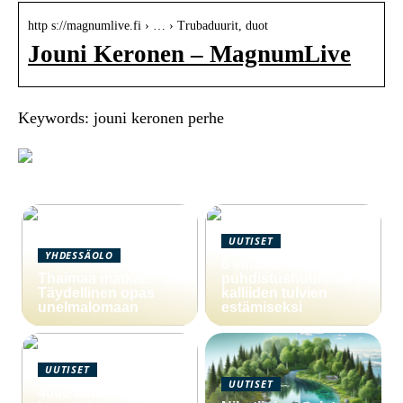
http s://magnumlive.fi › … › Trubaduurit, duot
Jouni Keronen – MagnumLive
Keywords: jouni keronen perhe
UUTISET
YHDESSÄOLO
6 vinkkiä viemärin
Thaimaa matkat:
puhdistushuoltoon
Täydellinen opas
kalliiden tulvien
unelmalomaan
estämiseksi
UUTISET
UUTISET
4000 euron laina