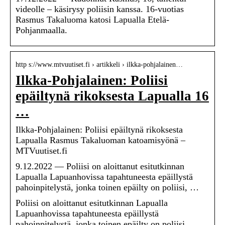
videolle – käsirysy poliisin kanssa. 16-vuotias
Rasmus Takaluoma katosi Lapualla Etelä-
Pohjanmaalla.
http s://www.mtvuutiset.fi › artikkeli › ilkka-pohjalainen…
Ilkka-Pohjalainen: Poliisi
epäiltynä rikoksesta Lapualla 16
…
Ilkka-Pohjalainen: Poliisi epäiltynä rikoksesta
Lapualla Rasmus Takaluoman katoamisyönä –
MTVuutiset.fi
9.12.2022 — Poliisi on aloittanut esitutkinnan
Lapualla Lapuanhovissa tapahtuneesta epäillystä
pahoinpitelystä, jonka toinen epäilty on poliisi, …
Poliisi on aloittanut esitutkinnan Lapualla
Lapuanhovissa tapahtuneesta epäillystä
pahoinpitelystä, jonka toinen epäilty on poliisi,