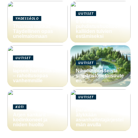
UUTISET
YHDESSÄOLO
6 vinkkiä viemärin
Thaimaa matkat:
puhdistushuoltoon
Täydellinen opas
kalliiden tulvien
unelmalomaan
estämiseksi
UUTISET
UUTISET
4000 euron laina
lapsen harrastuksiin
Nikotiinipusseista
– rahoitusopas
ympäristötietoisuute
vanhemmille
en
UUTISET
Yritystoiminnan
KOTI
parantaminen
Arjen sankarit –
älykkään
kodinkoneet ja
asianhallintajärjestel
niiden huolto
män avulla