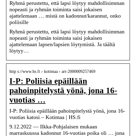
Ryhmä perustettu, että lapsi löytyy mahdollisimman
nopeasti ja ryhmän toiminta saisi jokaisen
ajattelemaan … mistä on kadonnut/karannut, onko
poliisille
Ryhmä perustettu, että lapsi löytyy mahdollisimman
nopeasti ja ryhmän toiminta saisi jokaisen
ajattelemaan lapsen/lapsien löytymistä. Ja täältä
löytyy…
http s://www.hs.fi › kotimaa › art-2000009257469
I-P: Poliisia epäillään
pahoinpitelystä yönä, jona 16-
vuotias …
I-P: Poliisia epäillään pahoinpitelystä yönä, jona 16-
vuotias katosi – Kotimaa | HS.fi
9.12.2022 — Ilkka-Pohjalaisen mukaan
marraskuussa kadonnut 16-vuotias poika oli … jona