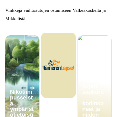
Vinkkejä vaihtoautojen ostamiseen Valkeakoskelta ja
Mikkelistä
Arjen
Nikotiini
sankarit
pusseist
–
a
kodinko
ympärist
neet ja
ötietoisu
niiden