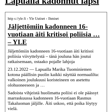
Lapualla kadonnut lapsi
http s://yle.fi › Yle Uutiset › Ihmiset
Jäljettömiin kadonneen 16-
vuotiaan äiti kritisoi poliisia …
– YLE
Jäljettömiin kadonneen 16-vuotiaan äiti kritisoi
poliisia viivyttelystä – tänä jouluna hän joutui
ratkaisemaan, ostaako pojalle lahjoja
23.12.2022 — Lapualla Marika Tuominiemen
kotona päällisin puolin kaikki näyttää normaalilta:
valkoinen joulukuusi koristeineen on asetettu
olohuoneeseen ja …
Sadoista vihjeistä huolimatta poliisi ei ole päässyt
marraskuussa kadonneen 16-vuotiaan Rasmus
Takaluoman jäljille. Äiti uskoo, että poika löytyy
vielä.