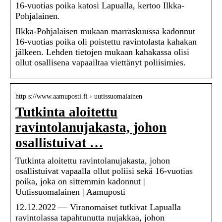
16-vuotias poika katosi Lapualla, kertoo Ilkka-
Pohjalainen.
Ilkka-Pohjalaisen mukaan marraskuussa kadonnut
16-vuotias poika oli poistettu ravintolasta kahakan
jälkeen. Lehden tietojen mukaan kahakassa olisi
ollut osallisena vapaailtaa viettänyt poliisimies.
http s://www.aamuposti.fi › uutissuomalainen
Tutkinta aloitettu
ravintolanujakasta, johon
osallistuivat …
Tutkinta aloitettu ravintolanujakasta, johon
osallistuivat vapaalla ollut poliisi sekä 16-vuotias
poika, joka on sittemmin kadonnut |
Uutissuomalainen | Aamuposti
12.12.2022 — Viranomaiset tutkivat Lapualla
ravintolassa tapahtunutta nujakkaa, johon