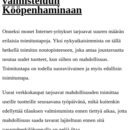
valmisteluun
Kööpenhaminaan
Onneksi monet Internet-yritykset tarjoavat suuren määrän
erilaisia toimitustapoja. Yksi nykyaikaisimmista on tällä
hetkellä toimitus noutopisteeseen, joka antaa joustavuutta
noutaa uudet tuotteet, kun siihen on mahdollisuus.
Toimitustapa on todella suoraviivainen ja myös edullisin
toimitustapa.
Useat verkkokaupat tarjoavat mahdollisuuden toimittaa
useille tuotteille seuraavana työpäivänä, mikä kuitenkin
edellyttää tilauksen valmistumista ennen tiettyä aikaa, jotta
mahdollisuus saada tavarat lajiteltuun ennen sitä
varastohenkilökunnalla on neljä iltaa.