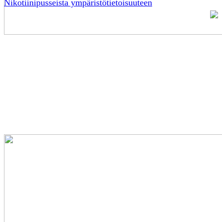
Nikotiinipusseista ympäristötietoisuuteen