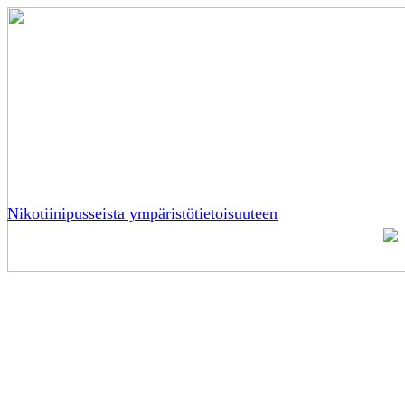
Nikotiinipusseista ympäristötietoisuuteen