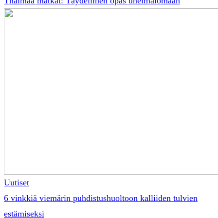
Thaimaa matkat: Täydellinen opas unelmalomaan
Uutiset
6 vinkkiä viemärin puhdistushuoltoon kalliiden tulvien
estämiseksi