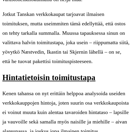
Jotkut Tanskan verkkokaupat tarjoavat ilmaisen
toimituksen, mutta useimmiten tämä edellyttää, että ostos
on tehty tarkalla summalla. Muussa tapauksessa sinun on
valittava halvin toimitustapa, joka usein – riippumatta siitä,
yövytkö Næstvedin, Ikastin tai Skjernin lähellä – on se,
että he tuovat pakettisi toimituspisteeseen.
Hintatietoisin toimitustapa
Kenen tahansa on nyt erittäin helppoa analysoida useiden
verkkokauppojen hintoja, joten suurin osa verkkokaupoista
ei voinut muuta kuin alentaa tavaroiden hintataso – lapsille
ja vauvoille sekä samalla myös naisille ja miehille – aivan
alareunassa, ja joskus jopa ilmainen toimitus.