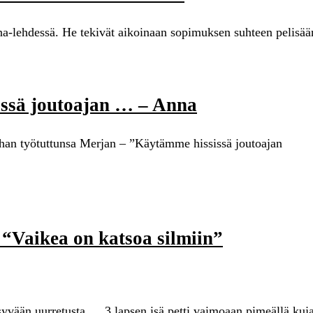
a-lehdessä. He tekivät aikoinaan sopimuksen suhteen pelisää
issä joutoajan … – Anna
han työtuttunsa Merjan – ”Käytämme hississä joutoajan
 “Vaikea on katsoa silmiin”
syvään uurretusta … 3 lapsen isä petti vaimoaan pimeällä kuja