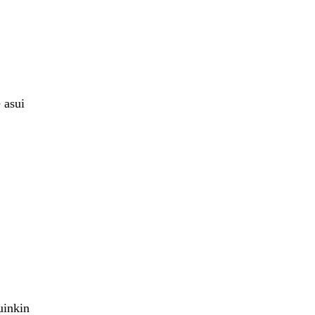
 asui
uinkin