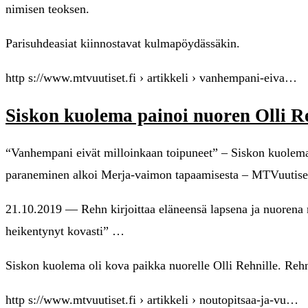
nimisen teoksen.
Parisuhdeasiat kiinnostavat kulmapöydässäkin.
http s://www.mtvuutiset.fi › artikkeli › vanhempani-eiva…
Siskon kuolema painoi nuoren Olli R
“Vanhempani eivät milloinkaan toipuneet” – Siskon kuolema 
paraneminen alkoi Merja-vaimon tapaamisesta – MTVuutiset
21.10.2019 — Rehn kirjoittaa eläneensä lapsena ja nuorena mel
heikentynyt kovasti” …
Siskon kuolema oli kova paikka nuorelle Olli Rehnille. Rehn k
http s://www.mtvuutiset.fi › artikkeli › noutopitsaa-ja-vu…