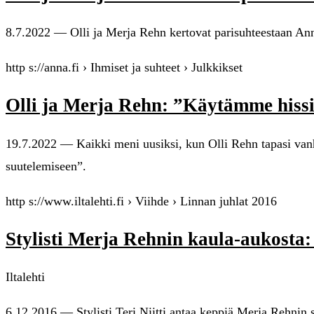
8.7.2022 — Olli ja Merja Rehn kertovat parisuhteestaan Ann
http s://anna.fi › Ihmiset ja suhteet › Julkkikset
Olli ja Merja Rehn: ”Käytämme hiss
19.7.2022 — Kaikki meni uusiksi, kun Olli Rehn tapasi van
suutelemiseen”.
http s://www.iltalehti.fi › Viihde › Linnan juhlat 2016
Stylisti Merja Rehnin kaula-aukosta:
Iltalehti
6.12.2016 — Stylisti Teri Niitti antaa keppiä Merja Rehnin 