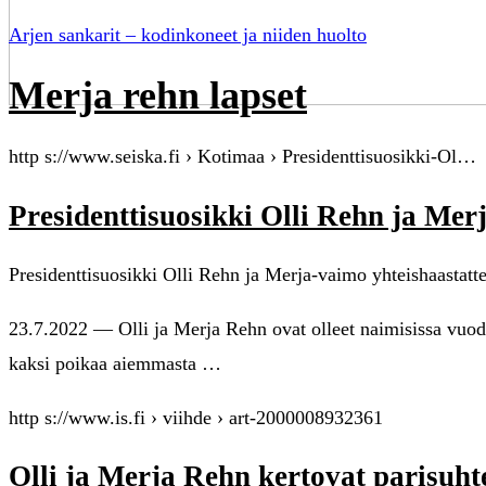
Arjen sankarit – kodinkoneet ja niiden huolto
Merja rehn lapset
http s://www.seiska.fi › Kotimaa › Presidenttisuosikki-Ol…
Presidenttisuosikki Olli Rehn ja Me
Presidenttisuosikki Olli Rehn ja Merja-vaimo yhteishaastatt
23.7.2022 — Olli ja Merja Rehn ovat olleet naimisissa vuode
kaksi poikaa aiemmasta …
http s://www.is.fi › viihde › art-2000008932361
Olli ja Merja Rehn kertovat parisuht