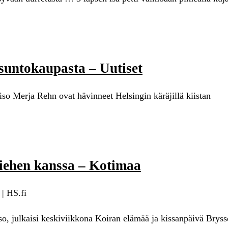
asuntokaupasta – Uutiset
so Merja Rehn ovat hävinneet Helsingin käräjillä kiistan
iehen kanssa – Kotimaa
| HS.fi
 julkaisi keskiviikkona Koiran elämää ja kissanpäivä Brysse