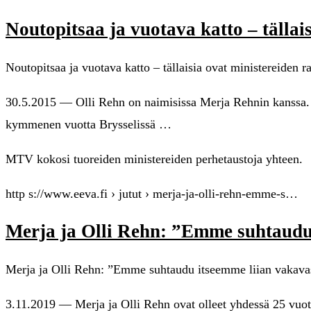
Noutopitsaa ja vuotava katto – tällai
Noutopitsaa ja vuotava katto – tällaisia ovat ministereiden 
30.5.2015 — Olli Rehn on naimisissa Merja Rehnin kanssa. Pa
kymmenen vuotta Brysselissä …
MTV kokosi tuoreiden ministereiden perhetaustoja yhteen.
http s://www.eeva.fi › jutut › merja-ja-olli-rehn-emme-s…
Merja ja Olli Rehn: ”Emme suhtaudu 
Merja ja Olli Rehn: ”Emme suhtaudu itseemme liian vakavas
3.11.2019 — Merja ja Olli Rehn ovat olleet yhdessä 25 vuotta