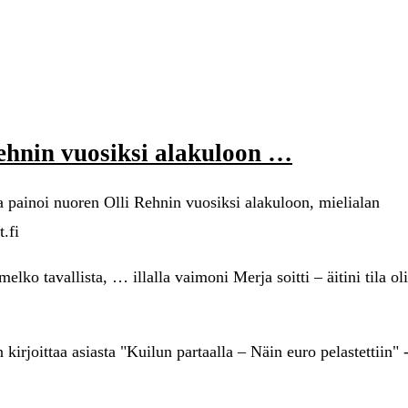
ehnin vuosiksi alakuloon …
painoi nuoren Olli Rehnin vuosiksi alakuloon, mielialan
.fi
ko tavallista, … illalla vaimoni Merja soitti – äitini tila oli
irjoittaa asiasta "Kuilun partaalla – Näin euro pelastettiin" -