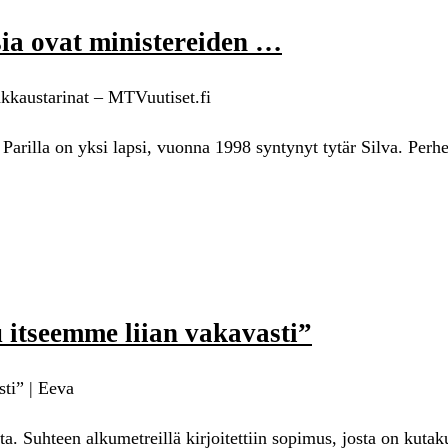
sia ovat ministereiden …
rakkaustarinat – MTVuutiset.fi
rilla on yksi lapsi, vuonna 1998 syntynyt tytär Silva. Perhe
itseemme liian vakavasti”
ti” | Eeva
. Suhteen alkumetreillä kirjoitettiin sopimus, josta on kutak