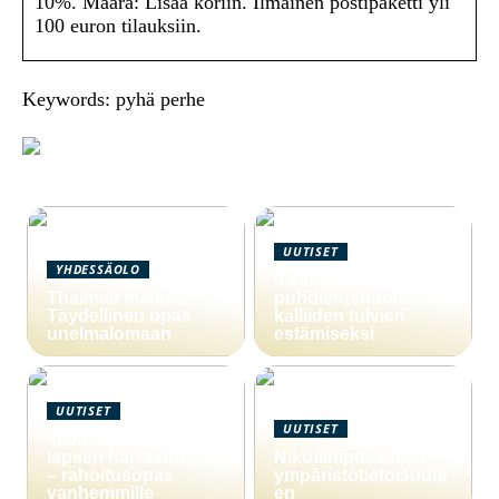
10%. Määrä: Lisää koriin. Ilmainen postipaketti yli
100 euron tilauksiin.
Keywords: pyhä perhe
UUTISET
YHDESSÄOLO
6 vinkkiä viemärin
Thaimaa matkat:
puhdistushuoltoon
Täydellinen opas
kalliiden tulvien
unelmalomaan
estämiseksi
UUTISET
UUTISET
4000 euron laina
lapsen harrastuksiin
Nikotiinipusseista
– rahoitusopas
ympäristötietoisuute
vanhemmille
en