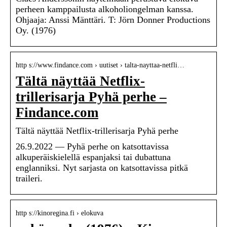
perheen kamppailusta alkoholiongelman kanssa.
Ohjaaja: Anssi Mänttäri. T: Jörn Donner Productions
Oy. (1976)
http s://www.findance.com › uutiset › talta-nayttaa-netfli…
Tältä näyttää Netflix-
trillerisarja Pyhä perhe –
Findance.com
Tältä näyttää Netflix-trillerisarja Pyhä perhe
26.9.2022 — Pyhä perhe on katsottavissa
alkuperäiskielellä espanjaksi tai dubattuna
englanniksi. Nyt sarjasta on katsottavissa pitkä
traileri.
http s://kinoregina.fi › elokuva