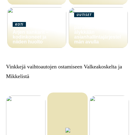
UUTISET
Yritystoiminnan
KOTI
parantaminen
Arjen sankarit –
älykkään
kodinkoneet ja
asianhallintajärjestel
niiden huolto
män avulla
Vinkkejä vaihtoautojen ostamiseen Valkeakoskelta ja
Mikkelistä