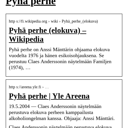
Pyhä perhe
http s://fi.wikipedia.org › wiki › Pyhä_perhe_(elokuva)
Pyhä perhe (elokuva) –
Wikipedia
Pyhä perhe on Anssi Mänttärin ohjaama elokuva
vuodelta 1976 ja hänen esikoisohjauksena. Se
perustuu Claes Anderssonin näytelmään Familjen
(1974), …
http s://areena.yle.fi › …
Pyhä perhe | Yle Areena
19.5.2004 — Claes Anderssonin näytelmään
perustuva elokuva perheen kamppailusta
alkoholiongelman kanssa. Ohjaaja: Anssi Mänttäri.
Claes Anderssonin näytelmään perustuva elokuva