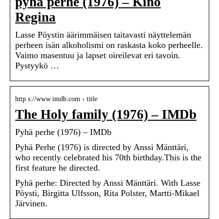
pyhä perhe (1976) – Kino
Regina
Lasse Pöystin äärimmäisen taitavasti näyttelemän
perheen isän alkoholismi on raskasta koko perheelle.
Vaimo masentuu ja lapset oireilevat eri tavoin.
Pystyykö …
http s://www.imdb.com › title
The Holy family (1976) – IMDb
Pyhä perhe (1976) – IMDb
Pyhä Perhe (1976) is directed by Anssi Mänttäri,
who recently celebrated his 70th birthday.This is the
first feature he directed.
Pyhä perhe: Directed by Anssi Mänttäri. With Lasse
Pöysti, Birgitta Ulfsson, Rita Polster, Martti-Mikael
Järvinen.