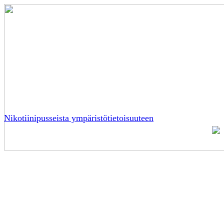
Nikotiinipusseista ympäristötietoisuuteen