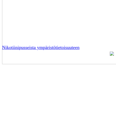
Nikotiinipusseista ympäristötietoisuuteen