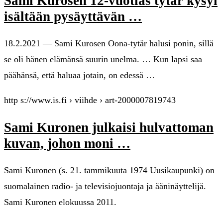
Sami Kurosen 12-vuotias tytär kysyi
isältään pysäyttävän …
18.2.2021 — Sami Kurosen Oona-tytär halusi ponin, sillä
se oli hänen elämänsä suurin unelma. … Kun lapsi saa
päähänsä, että haluaa jotain, on edessä …
http s://www.is.fi › viihde › art-2000007819743
Sami Kuronen julkaisi hulvattoman
kuvan, johon moni …
Sami Kuronen (s. 21. tammikuuta 1974 Uusikaupunki) on
suomalainen radio- ja televisiojuontaja ja ääninäyttelijä.
Sami Kuronen elokuussa 2011.