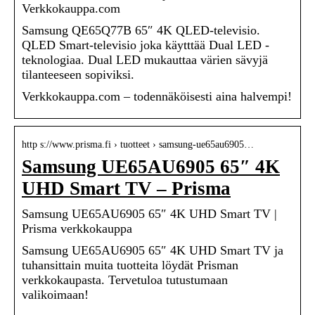
Verkkokauppa.com
Samsung QE65Q77B 65″ 4K QLED-televisio.
QLED Smart-televisio joka käytttää Dual LED -
teknologiaa. Dual LED mukauttaa värien sävyjä
tilanteeseen sopiviksi.
Verkkokauppa.com – todennäköisesti aina halvempi!
http s://www.prisma.fi › tuotteet › samsung-ue65au6905…
Samsung UE65AU6905 65″ 4K
UHD Smart TV – Prisma
Samsung UE65AU6905 65″ 4K UHD Smart TV |
Prisma verkkokauppa
Samsung UE65AU6905 65″ 4K UHD Smart TV ja
tuhansittain muita tuotteita löydät Prisman
verkkokaupasta. Tervetuloa tutustumaan
valikoimaan!