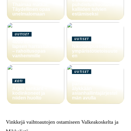
Thaimaa matkat:
puhdistushuoltoon
Täydellinen opas
kalliiden tulvien
unelmalomaan
estämiseksi
UUTISET
UUTISET
4000 euron laina
lapsen harrastuksiin
Nikotiinipusseista
– rahoitusopas
ympäristötietoisuute
vanhemmille
en
UUTISET
Yritystoiminnan
KOTI
parantaminen
Arjen sankarit –
älykkään
kodinkoneet ja
asianhallintajärjestel
niiden huolto
män avulla
Vinkkejä vaihtoautojen ostamiseen Valkeakoskelta ja