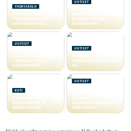
UUTISET
YHDESSÄOLO
6 vinkkiä viemärin
Thaimaa matkat:
puhdistushuoltoon
Täydellinen opas
kalliiden tulvien
unelmalomaan
estämiseksi
UUTISET
UUTISET
4000 euron laina
lapsen harrastuksiin
Nikotiinipusseista
– rahoitusopas
ympäristötietoisuute
vanhemmille
en
UUTISET
Yritystoiminnan
KOTI
parantaminen
Arjen sankarit –
älykkään
kodinkoneet ja
asianhallintajärjestel
niiden huolto
män avulla