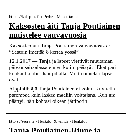
http s://kaksplus.fi › Perhe › Minun tarinani
Kaksosten äiti Tanja Poutiainen
muistelee vauvavuosia
Kaksosten äiti Tanja Poutiainen vauvavuosista:
“Saatoin imettää 8 kertaa yössä”
12.1.2017 — Tanja ja lapset viettivät muutaman
päivän sairaalassa ennen kotiin pääsyä. ”Ekat pari
kuukautta olin ihan pihalla. Mutta onneksi lapset
ovat …
Alppihiihtäjä Tanja Poutiainen ei voinut kuvitella
parempaa kuin laskea maaliin voittajana. Kun ura
päättyi, hän kohtasi oikean jättipotin.
http s://seura.fi › Henkilöt & viihde › Henkilöt
Tanja Poutiainen-Rinne ja