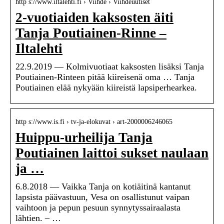
http s://www.iltalehti.fi › Viihde › Viihdeuutiset
2-vuotiaiden kaksosten äiti
Tanja Poutiainen-Rinne –
Iltalehti
22.9.2019 — Kolmivuotiaat kaksosten lisäksi Tanja
Poutiainen-Rinteen pitää kiireisenä oma … Tanja
Poutiainen elää nykyään kiireistä lapsiperhearkea.
http s://www.is.fi › tv-ja-elokuvat › art-2000006246065
Huippu-urheilija Tanja
Poutiainen laittoi sukset naulaan
ja …
6.8.2018 — Vaikka Tanja on kotiäitinä kantanut
lapsista päävastuun, Vesa on osallistunut vaipan
vaihtoon ja pepun pesuun synnytyssairaalasta
lähtien. – …