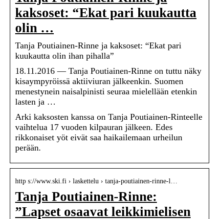
kaksoset: “Ekat pari kuukautta
olin …
Tanja Poutiainen-Rinne ja kaksoset: “Ekat pari
kuukautta olin ihan pihalla”
18.11.2016 — Tanja Poutiainen-Rinne on tuttu näky
kisaympyröissä aktiiviuran jälkeenkin. Suomen
menestynein naisalpinisti seuraa mielellään etenkin
lasten ja …
Arki kaksosten kanssa on Tanja Poutiainen-Rinteelle
vaihtelua 17 vuoden kilpauran jälkeen. Edes
rikkonaiset yöt eivät saa haikailemaan urheilun
perään.
http s://www.ski.fi › laskettelu › tanja-poutiainen-rinne-l…
Tanja Poutiainen-Rinne:
”Lapset osaavat leikkimielisen