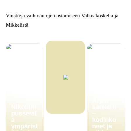
Vinkkejä vaihtoautojen ostamiseen Valkeakoskelta ja
Mikkelistä
Arjen
Nikotiini
sankarit
pusseist
–
a
kodinko
ympärist
neet ja