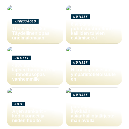
UUTISET
YHDESSÄOLO
6 vinkkiä viemärin
Thaimaa matkat:
puhdistushuoltoon
Täydellinen opas
kalliiden tulvien
unelmalomaan
estämiseksi
UUTISET
UUTISET
4000 euron laina
lapsen harrastuksiin
Nikotiinipusseista
– rahoitusopas
ympäristötietoisuute
vanhemmille
en
UUTISET
Yritystoiminnan
KOTI
parantaminen
Arjen sankarit –
älykkään
kodinkoneet ja
asianhallintajärjestel
niiden huolto
män avulla