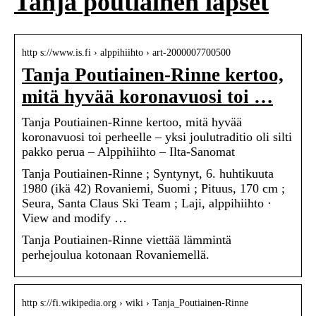
Tanja poutiainen lapset
http s://www.is.fi › alppihiihto › art-2000007700500
Tanja Poutiainen-Rinne kertoo,
mitä hyvää koronavuosi toi …
Tanja Poutiainen-Rinne kertoo, mitä hyvää
koronavuosi toi perheelle – yksi joulutraditio oli silti
pakko perua – Alppihiihto – Ilta-Sanomat
Tanja Poutiainen-Rinne ; Syntynyt, 6. huhtikuuta
1980 (ikä 42) Rovaniemi, Suomi ; Pituus, 170 cm ;
Seura, Santa Claus Ski Team ; Laji, alppihiihto ·
View and modify …
Tanja Poutiainen-Rinne viettää lämmintä
perhejoulua kotonaan Rovaniemellä.
http s://fi.wikipedia.org › wiki › Tanja_Poutiainen-Rinne