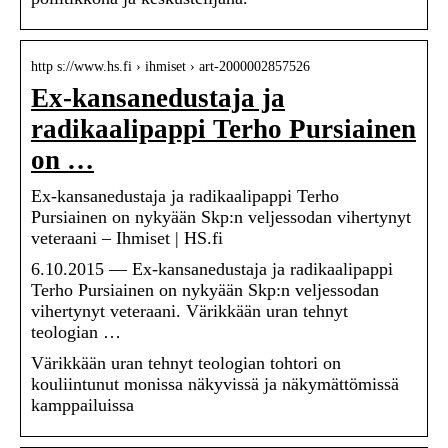
http s://www.hs.fi › ihmiset › art-2000002857526
Ex-kansanedustaja ja
radikaalipappi Terho Pursiainen
on …
Ex-kansanedustaja ja radikaalipappi Terho
Pursiainen on nykyään Skp:n veljessodan vihertynyt
veteraani – Ihmiset | HS.fi
6.10.2015 — Ex-kansanedustaja ja radikaalipappi
Terho Pursiainen on nykyään Skp:n veljessodan
vihertynyt veteraani. Värikkään uran tehnyt
teologian …
Värikkään uran tehnyt teologian tohtori on
kouliintunut monissa näkyvissä ja näkymättömissä
kamppailuissa