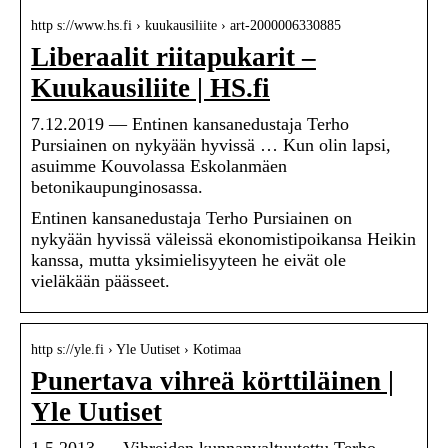
http s://www.hs.fi › kuukausiliite › art-2000006330885
Liberaalit riitapukarit –
Kuukausiliite | HS.fi
7.12.2019 — Entinen kansanedustaja Terho
Pursiainen on nykyään hyvissä … Kun olin lapsi,
asuimme Kouvolassa Eskolanmäen
betonikaupunginosassa.
Entinen kansanedustaja Terho Pursiainen on
nykyään hyvissä väleissä ekonomisti­poikansa Heikin
kanssa, mutta yksimielisyyteen he eivät ole
vieläkään päässeet.
http s://yle.fi › Yle Uutiset › Kotimaa
Punertava vihreä körttiläinen |
Yle Uutiset