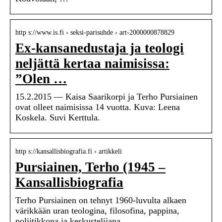
http s://www.is.fi › seksi-parisuhde › art-2000000878829
Ex-kansanedustaja ja teologi
neljättä kertaa naimisissa:
”Olen …
15.2.2015 — Kaisa Saarikorpi ja Terho Pursiainen
ovat olleet naimisissa 14 vuotta. Kuva: Leena
Koskela. Suvi Kerttula.
http s://kansallisbiografia.fi › artikkeli
Pursiainen, Terho (1945 –
Kansallisbiografia
Terho Pursiainen on tehnyt 1960-luvulta alkaen
värikkään uran teologina, filosofina, pappina,
poliitikkona ja keskustelijana.