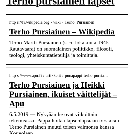
Terho pursiainen lapset
http s://fi.wikipedia.org › wiki › Terho_Pursiainen
Terho Pursiainen – Wikipedia
Terho Martti Pursiainen (s. 6. lokakuuta 1945
Rautavaara) on suomalainen poliitikko, filosofi,
teologi, yhteiskuntatieteilijä ja toimittaja.
http s://www.apu.fi › artikkelit › punapappi-terho-pursia…
Terho Pursiainen ja Heikki
Pursiainen, ikuiset väittelijät –
Apu
6.5.2019 — Nykyään he ovat viikoittain
tekemisissä. Pappa hoitaa lapsenlapsiaan torstaisin.
Terho Pursiainen muutti toisen vaimonsa kanssa
Kouvolaan, …