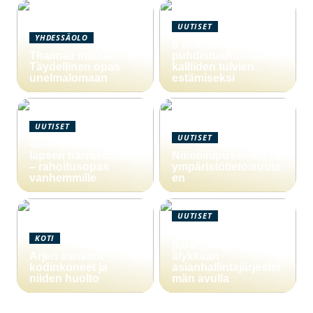
UUTISET
YHDESSÄOLO
6 vinkkiä viemärin
Thaimaa matkat:
puhdistushuoltoon
Täydellinen opas
kalliiden tulvien
unelmalomaan
estämiseksi
UUTISET
UUTISET
4000 euron laina
lapsen harrastuksiin
Nikotiinipusseista
– rahoitusopas
ympäristötietoisuute
vanhemmille
en
UUTISET
Yritystoiminnan
KOTI
parantaminen
Arjen sankarit –
älykkään
kodinkoneet ja
asianhallintajärjestel
niiden huolto
män avulla