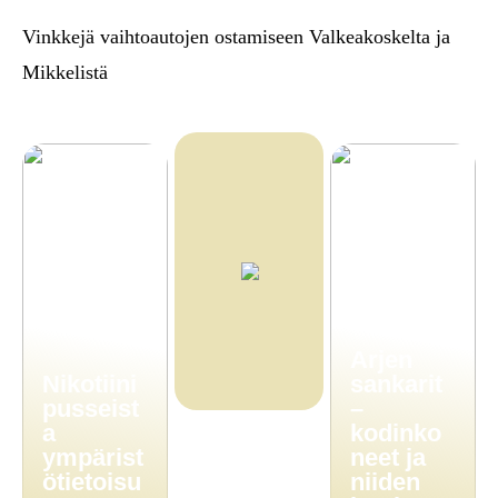
Vinkkejä vaihtoautojen ostamiseen Valkeakoskelta ja
Mikkelistä
Arjen
Nikotiini
sankarit
pusseist
–
a
kodinko
ympärist
neet ja
ötietoisu
niiden