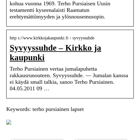
kohua vuonna 1969. Terho Pursiaisen Uusin
testamentti kyseenalaisti Raamatun
erehtymättömyyden ja ylösnousemusopin.
http s://www.kirkkojakaupunki.fi › syvyyssuhde
Syvyyssuhde – Kirkko ja
kaupunki
Terho Pursiainen vertaa jumalapuhetta
rakkausrunouteen. Syvyyssuhde. — Jumalan kanssa
ei käydä small talkia, sanoo Terho Pursiainen.
04.05.2011 09 …
Keywords: terho pursiainen lapset