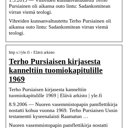
1.5.2013 — Vihreiden kunnanvaltuutettu Terho
Pursiainen oli aikansa outo lintu: Sadankomitean
virran viemä teologi.
Vihreiden kunnanvaltuutettu Terho Pursiainen oli
aikansa outo lintu: Sadankomitean virran viemä
teologi.
http s://yle.fi › Elävä arkisto
Terho Pursiaisen kirjasesta
kanneltiin tuomiokapitulille
1969
Terho Pursiaisen kirjasesta kanneltiin
tuomiokapitulille 1969 | Elävä arkisto | yle.fi
8.9.2006 — Nuoren vasemmistopapin pamflettikirja
nostatti kohua vuonna 1969. Terho Pursiaisen Uusin
testamentti kyseenalaisti Raamatun …
Nuoren vasemmistopapin pamflettikirja nostatti