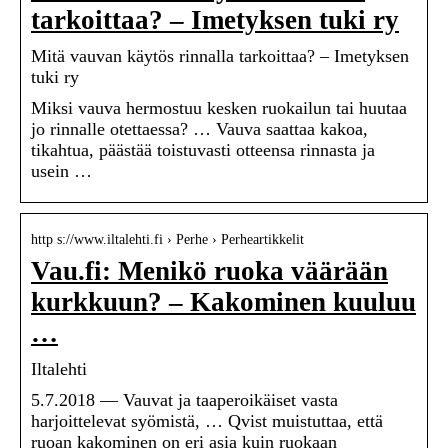
tarkoittaa? – Imetyksen tuki ry
Mitä vauvan käytös rinnalla tarkoittaa? – Imetyksen
tuki ry
Miksi vauva hermostuu kesken ruokailun tai huutaa
jo rinnalle otettaessa? … Vauva saattaa kakoa,
tikahtua, päästää toistuvasti otteensa rinnasta ja
usein …
http s://www.iltalehti.fi › Perhe › Perheartikkelit
Vau.fi: Menikö ruoka väärään
kurkkuun? – Kakominen kuuluu
…
Iltalehti
5.7.2018 — Vauvat ja taaperoikäiset vasta
harjoittelevat syömistä, … Qvist muistuttaa, että
ruoan kakominen on eri asia kuin ruokaan