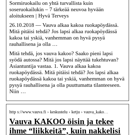
Sormiruokailu on yhtä turvallista kuin
soseruokailukin – 7 tärkeää neuvoa hyvään
aloitukseen | Hyvä Terveys
26.10.2018 — Vauva alkaa kakoa ruokapöydässä.
Mitä pitäisi tehdä? Jos lapsi alkaa ruokapöydässä
kakoa tai yskiä, vanhemman on hyvä pysyä
rauhallisena ja olla …
Mitä tehdä, jos vauva kakoo? Saako pieni lapsi
syödä autossa? Mitä jos lapsi näyttää tukehtuvan?
Asiantuntija vastaa. 1. Vauva alkaa kakoa
ruokapöydässä. Mitä pitäisi tehdä? Jos lapsi alkaa
ruokapöydässä kakoa tai yskiä, vanhemman on hyvä
pysyä rauhallisena ja olla puuttumatta tilanteeseen.
Niin …
http s://www.vauva.fi › keskustelu › ketju › vauva_kako…
Vauva KAKOO öisin ja tekee
ihme “liikkeitä”, kuin nakkelisi