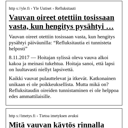
http s://yle.fi › Yle Uutiset › Refluksitauti
Vauvan oireet otettiin tosissaan
vasta, kun hengitys pysähtyi …
Vauvan oireet otettiin tosissaan vasta, kun hengitys
pysähtyi päiväunilla: “Refluksitautia ei tunnisteta
helposti”
8.11.2017 — Hoitajan sylissä oleva vauva alkoi
kakoa ja meinasi tukehtua. Hoitaja sanoi, että lapsi
on luultavasti niellyt lapsivettä.
Kaikki vauvat pulauttelevat ja itkevät. Katkonainen
unikaan ei ole poikkeuksellista. Mutta mikä on?
Refluksitaudin oireiden tunnistaminen ei ole helppoa
edes ammattilaisille.
http s://imetys.fi › Tietoa imetyksen avuksi
Mitä vauvan käytös rinnalla