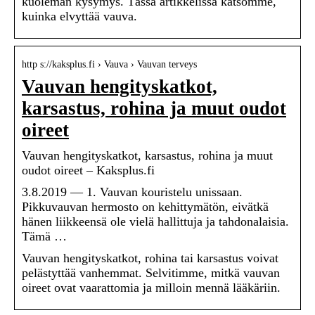
kuoleman kysymys. Tässä artikkelissa katsomme,
kuinka elvyttää vauva.
http s://kaksplus.fi › Vauva › Vauvan terveys
Vauvan hengityskatkot,
karsastus, rohina ja muut oudot
oireet
Vauvan hengityskatkot, karsastus, rohina ja muut
oudot oireet – Kaksplus.fi
3.8.2019 — 1. Vauvan kouristelu unissaan.
Pikkuvauvan hermosto on kehittymätön, eivätkä
hänen liikkeensä ole vielä hallittuja ja tahdonalaisia.
Tämä …
Vauvan hengityskatkot, rohina tai karsastus voivat
pelästyttää vanhemmat. Selvitimme, mitkä vauvan
oireet ovat vaarattomia ja milloin mennä lääkäriin.