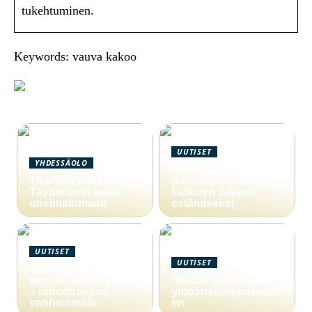
tukehtuminen.
Keywords: vauva kakoo
UUTISET
YHDESSÄOLO
6 vinkkiä viemärin
Thaimaa matkat:
puhdistushuoltoon
Täydellinen opas
kalliiden tulvien
unelmalomaan
estämiseksi
UUTISET
UUTISET
4000 euron laina
lapsen harrastuksiin
Nikotiinipusseista
– rahoitusopas
ympäristötietoisuute
vanhemmille
en