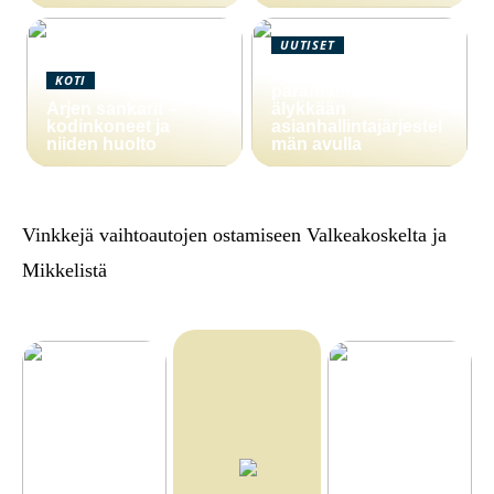
UUTISET
Yritystoiminnan
KOTI
parantaminen
Arjen sankarit –
älykkään
kodinkoneet ja
asianhallintajärjestel
niiden huolto
män avulla
Vinkkejä vaihtoautojen ostamiseen Valkeakoskelta ja
Mikkelistä