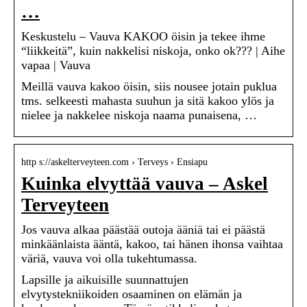
…
Keskustelu – Vauva KAKOO öisin ja tekee ihme
“liikkeitä”, kuin nakkelisi niskoja, onko ok??? | Aihe
vapaa | Vauva
Meillä vauva kakoo öisin, siis nousee jotain puklua
tms. selkeesti mahasta suuhun ja sitä kakoo ylös ja
nielee ja nakkelee niskoja naama punaisena, …
http s://askelterveyteen.com › Terveys › Ensiapu
Kuinka elvyttää vauva – Askel
Terveyteen
Jos vauva alkaa päästää outoja ääniä tai ei päästä
minkäänlaista ääntä, kakoo, tai hänen ihonsa vaihtaa
väriä, vauva voi olla tukehtumassa.
Lapsille ja aikuisille suunnattujen
elvytystekniikoiden osaaminen on elämän ja