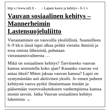
http s://www.mll.fi › … › Lapsen kasvu ja kehitys › 0–1 v
Vauvan sosiaalinen kehitys –
Mannerheimin
Lastensuojeluliitto
Vierastaminen on vauvoilla yksilöllistä. Suunnilleen
6–9 kk:n iässä lapsi alkaa pelätä vieraita ihmisiä ja
eroa omista läheisistä, puhutaan
vierastamisvaiheesta …
Mikä on sosiaalinen kehitys? Tarvitseeko vauvan
kanssa seurustella koko ajan? Kauanko vauvan voi
antaa itkeä? Miten jaksaa vauvan kanssa? Lapsi on
syntymästään asti aktiivinen yksilö. Jo ennen puheen
kehitystä vauva pyrkii ilmaisemaan itseään ja
pääsemään vuorovaikutukseen vanhempiensa kanssa
monin tavoin. Jatka Vauvan sosiaalinen kehitys
lukemista →