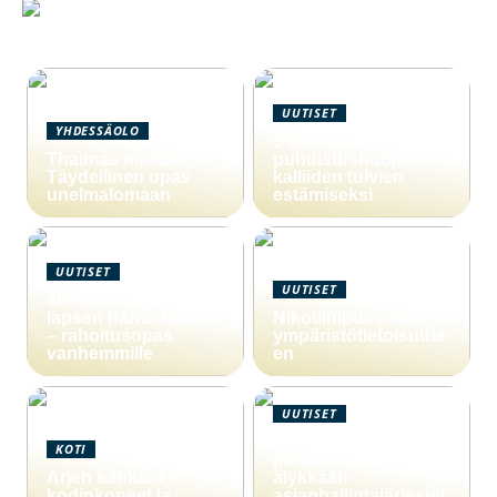
UUTISET
YHDESSÄOLO
6 vinkkiä viemärin
Thaimaa matkat:
puhdistushuoltoon
Täydellinen opas
kalliiden tulvien
unelmalomaan
estämiseksi
UUTISET
UUTISET
4000 euron laina
lapsen harrastuksiin
Nikotiinipusseista
– rahoitusopas
ympäristötietoisuute
vanhemmille
en
UUTISET
Yritystoiminnan
KOTI
parantaminen
Arjen sankarit –
älykkään
kodinkoneet ja
asianhallintajärjestel