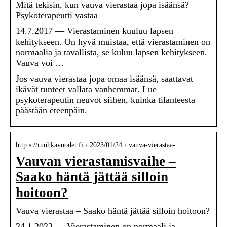
Mitä tekisin, kun vauva vierastaa jopa isäänsä?
Psykoterapeutti vastaa
14.7.2017 — Vierastaminen kuuluu lapsen
kehitykseen. On hyvä muistaa, että vierastaminen on
normaalia ja tavallista, se kuluu lapsen kehitykseen.
Vauva voi …
Jos vauva vierastaa jopa omaa isäänsä, saattavat
ikävät tunteet vallata vanhemmat. Lue
psykoterapeutin neuvot siihen, kuinka tilanteesta
päästään eteenpäin.
http s://ruuhkavuodet.fi › 2023/01/24 › vauva-vierastaa-…
Vauvan vierastamisvaihe –
Saako häntä jättää silloin
hoitoon?
Vauva vierastaa – Saako häntä jättää silloin hoitoon?
24.1.2023 — Vierastaminen on normaali ja