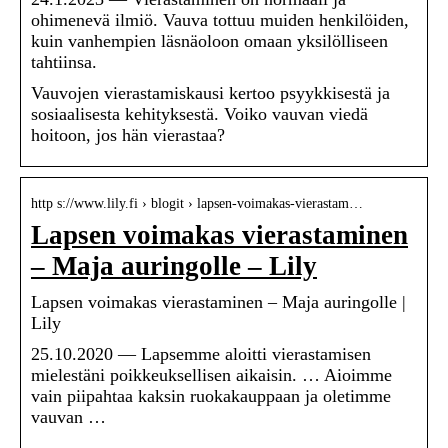
ohimenevä ilmiö. Vauva tottuu muiden henkilöiden,
kuin vanhempien läsnäoloon omaan yksilölliseen
tahtiinsa.
Vauvojen vierastamiskausi kertoo psyykkisestä ja
sosiaalisesta kehityksestä. Voiko vauvan viedä
hoitoon, jos hän vierastaa?
http s://www.lily.fi › blogit › lapsen-voimakas-vierastam…
Lapsen voimakas vierastaminen
– Maja auringolle – Lily
Lapsen voimakas vierastaminen – Maja auringolle |
Lily
25.10.2020 — Lapsemme aloitti vierastamisen
mielestäni poikkeuksellisen aikaisin. … Aioimme
vain piipahtaa kaksin ruokakauppaan ja oletimme
vauvan …