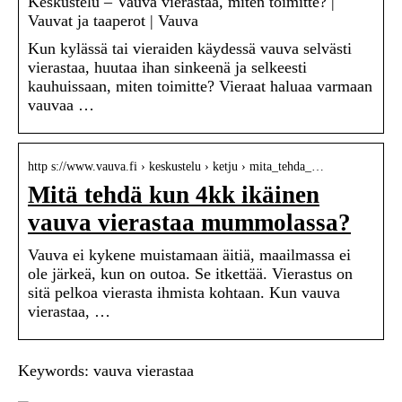
Keskustelu – Vauva vierastaa, miten toimitte? |
Vauvat ja taaperot | Vauva
Kun kylässä tai vieraiden käydessä vauva selvästi
vierastaa, huutaa ihan sinkeenä ja selkeesti
kauhuissaan, miten toimitte? Vieraat haluaa varmaan
vauvaa …
http s://www.vauva.fi › keskustelu › ketju › mita_tehda_…
Mitä tehdä kun 4kk ikäinen
vauva vierastaa mummolassa?
Vauva ei kykene muistamaan äitiä, maailmassa ei
ole järkeä, kun on outoa. Se itkettää. Vierastus on
sitä pelkoa vierasta ihmista kohtaan. Kun vauva
vierastaa, …
Keywords: vauva vierastaa