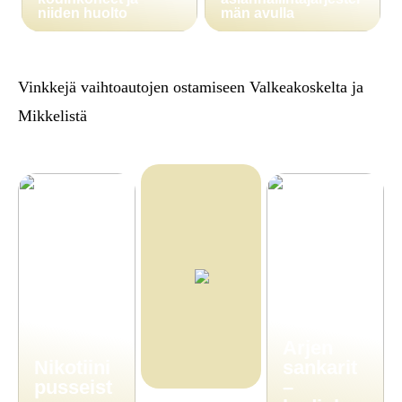
niiden huolto
män avulla
Vinkkejä vaihtoautojen ostamiseen Valkeakoskelta ja
Mikkelistä
Arjen
Nikotiini
sankarit
pusseist
–