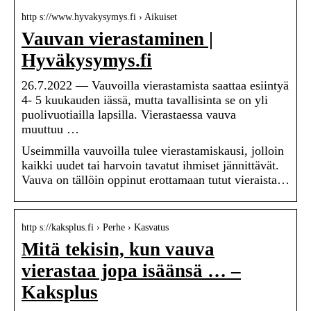
http s://www.hyvakysymys.fi › Aikuiset
Vauvan vierastaminen |
Hyväkysymys.fi
26.7.2022 — Vauvoilla vierastamista saattaa esiintyä
4- 5 kuukauden iässä, mutta tavallisinta se on yli
puolivuotiailla lapsilla. Vierastaessa vauva
muuttuu …
Useimmilla vauvoilla tulee vierastamiskausi, jolloin
kaikki uudet tai harvoin tavatut ihmiset jännittävät.
Vauva on tällöin oppinut erottamaan tutut vieraista…
http s://kaksplus.fi › Perhe › Kasvatus
Mitä tekisin, kun vauva
vierastaa jopa isäänsä … –
Kaksplus