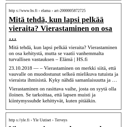
http s://www.hs.fi › elama › art-2000005872725
Mitä tehdä, kun lapsi pelkää
vieraita? Vierastaminen on osa
…
Mitä tehdä, kun lapsi pelkää vieraita? Vierastaminen
on osa kehitystä, mutta se vaatii vanhemmalta
turvallisen vastauksen – Elämä | HS.fi
23.10.2018 — – Vierastaminen on merkki siitä, että
vauvalle on muodostunut selkeä mielikuva tutuista ja
vieraista ihmisistä. Kyky nähdä samanlaisuutta ja …
Vierastaminen on rasittava vaihe, josta on syytä olla
iloinen. Se tarkoittaa, että lapsen muisti ja
kiintymyssuhde kehittyvät, kuten pitääkin.
http s://yle.fi › Yle Uutiset › Terveys